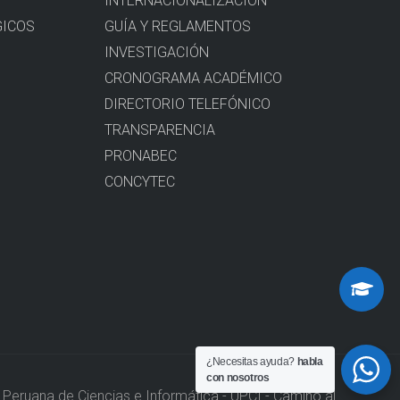
INTERNACIONALIZACIÓN
GICOS
GUÍA Y REGLAMENTOS
INVESTIGACIÓN
CRONOGRAMA ACADÉMICO
DIRECTORIO TELEFÓNICO
TRANSPARENCIA
PRONABEC
CONCYTEC
¿Necesitas ayuda?
habla
con nosotros
Peruana de Ciencias e Informática - UPCI - Camino al