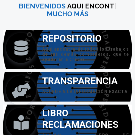
BIENVENIDOS
AQ
|
MUCHO MÁS
REPOSITORIO
Aqui encontrarás todos los trabajos
de tus demás compañeros, que te
ayudarán a crecer.
TRANSPARENCIA
ACCEDE A LA INFORMACIÓN EXACTA
LIBRO
RECLAMACIONES
Acceder al LIBRO DE
RECLAMACIONES UPCI