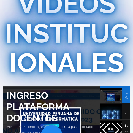
INSTITUC
IONALES
INGRESO
INGRESO PLATAFORMA DOCENTES
Mostraremos como ingresar a la plataforma para el dictado de clase solo DOCENTES
PLATAFORMA
INTRO 2022
Bienvenidos ciclo 2022
DOCENTES
ENDING 2022
Mostraremos como ingresar a la plataforma para el dictado
Bienvenidos ciclo 2022
de clase solo DOCENTES