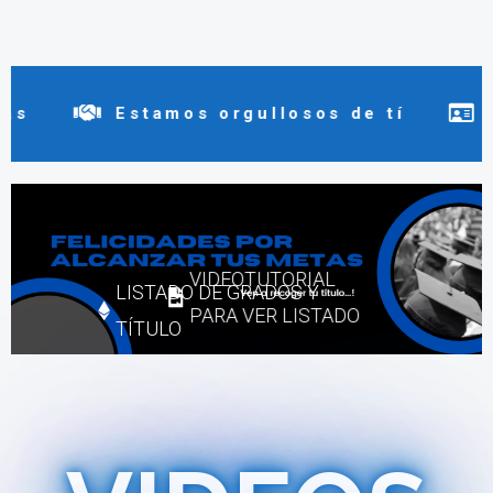
Estamos orgullosos de tí
Sabíamos q
VIDEOTUTORIAL
LISTADO DE GRADOS Y
PARA VER LISTADO
TÍTULO
VIDEOS