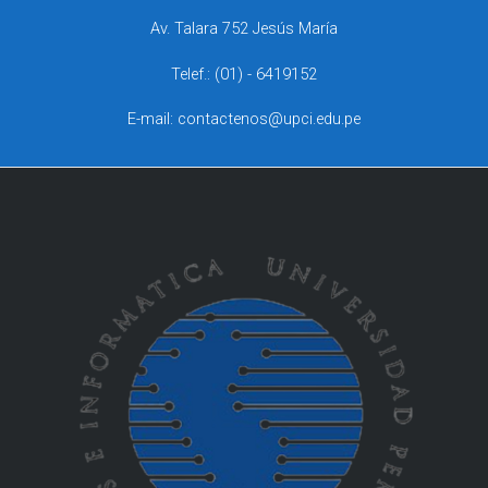
Av. Talara 752 Jesús María
Telef.: (01) - 6419152
E-mail: contactenos@upci.edu.pe