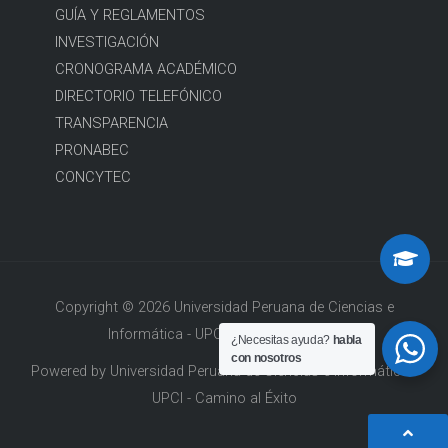
GUÍA Y REGLAMENTOS
INVESTIGACIÓN
CRONOGRAMA ACADÉMICO
DIRECTORIO TELEFÓNICO
TRANSPARENCIA
PRONABEC
CONCYTEC
Copyright © 2026 Universidad Peruana de Ciencias e
Informática - UPCI - Camino al Éxito
¿Necesitas ayuda?
habla
con nosotros
Powered by Universidad Peruana de Ciencias e Informática -
UPCI - Camino al Éxito