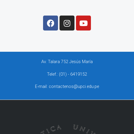
Av. Talara 752 Jesús María
Telef.: (01) - 6419152
E-mail: contactenos@upci.edu.pe