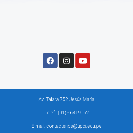
Av. Talara 752 Jesús María
Telef.: (01) - 6419152
E-mail: contactenos@upci.edu.pe