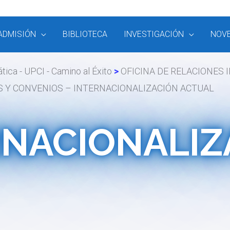
ADMISIÓN
BIBLIOTECA
INVESTIGACIÓN
NOV
ica - UPCI - Camino al Éxito
OFICINA DE RELACIONES
S Y CONVENIOS – INTERNACIONALIZACIÓN ACTUAL
RNACIONALIZ